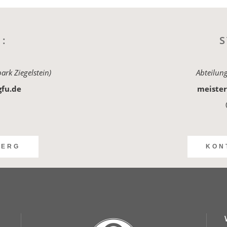
:
S
ark Ziegelstein)
Abteilun
gfu.de
meister
BERG
KON